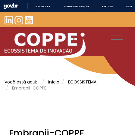
COMUNICA BR
ACESSO À INFORMAÇÃO
PARTICIPE
LEGISL
IR
PARA
O
CONTEÚDO
Você está aqui:
Início
ECOSSISTEMA
Embrapii-COPPE
Embrapii-COPPE