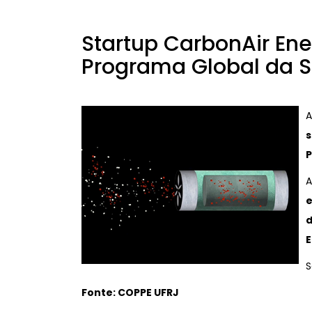
Startup CarbonAir Ene
Programa Global da S
s
P
A
e
d
E
S
Fonte:
COPPE UFRJ