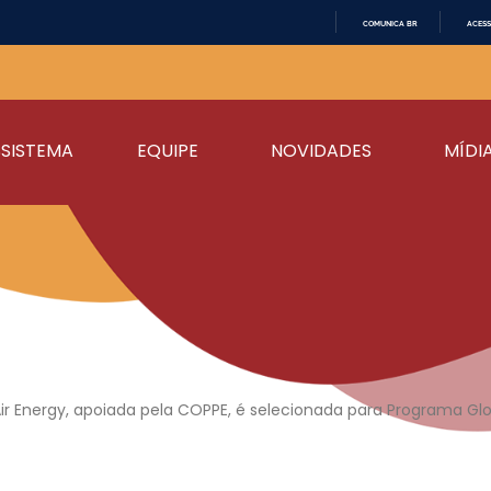
COMUNICA BR
ACESS
IR
PARA
O
CONTEÚDO
SISTEMA
EQUIPE
NOVIDADES
MÍDI
r Energy, apoiada pela COPPE, é selecionada para Programa Glo